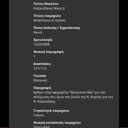
Τίτλος Φακέλου
Καζαντζάκης Νίκος Δ΄
Τίτλος τεκμηρίου
Φιλέλληνες εν δράσει
Τόπος έκδοσης / δημοσίευσης
Χανιά
Χρονολογία
12/23/2008
Φυσική περιγραφή
1
Διαστάσεις
12 Χ 11,5
Γλώσσα
Ελληνική
Περιγραφή
Άρθρο στην εφημερίδα “Χανιώτικα Νέα” για την
εκδήλωση που έγινε στη Σεούλ της Ν. Κορέας για τον
Ν. Καζαντζάκη.
Γνησιότητα τεκμηρίου
Γνήσιο
Φυσική κατάσταση τεκμηρίου
Πολύ καλή