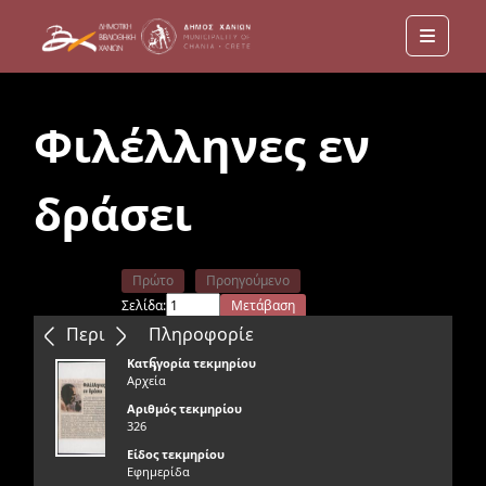
Menu
Φιλέλληνες εν
δράσει
Πρώτο
Προηγούμενο
Σελίδα:
Μετάβαση
Επόμενο
Τελευταίο
Περιεχόμενα
Πληροφορίε
ς
Κατηγορία τεκμηρίου
Αρχεία
Αριθμός τεκμηρίου
326
Είδος τεκμηρίου
Εφημερίδα