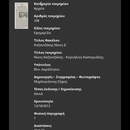
ς
Κατηγορία τεκμηρίου
Αρχεία
Αριθμός τεκμηρίου
338
Είδος τεκμηρίου
Εφημερίδα
Τίτλος Φακέλου
Καζαντζάκης Νίκος Δ΄
Τίτλος τεκμηρίου
Νίκος Καζαντζάκης - Κορνήλιος Καστοριάδης
Υπότιτλος
Βίοι παράλληλοι
Δημιουργός – Συγγραφέας – Φωτογράφος
Μιχελογιάννης Σήφης
Τόπος έκδοσης / δημοσίευσης
Χανιά
Χρονολογία
12/18/2012
Φυσική περιγραφή
1
Διαστάσεις