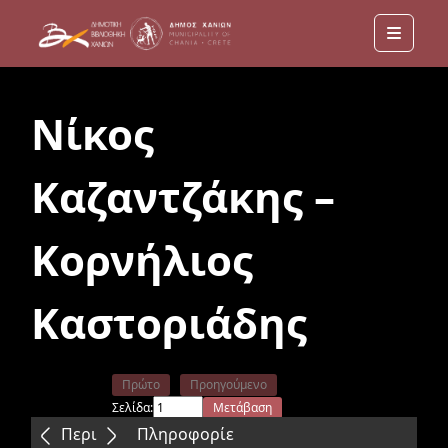
Menu
Νίκος
Καζαντζάκης –
Κορνήλιος
Καστοριάδης
Πρώτο
Προηγούμενο
Σελίδα:
Μετάβαση
Επόμενο
Τελευταίο
Περιεχόμενα
Πληροφορίε