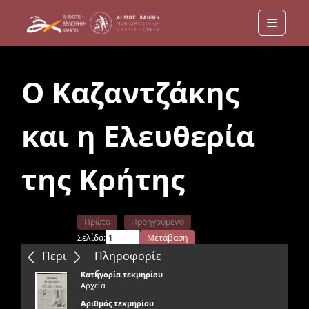
Menu
Ο Καζαντζάκης
και η Ελευθερία
της Κρήτης
Πρώτο
Προηγούμενο
Σελίδα:
Μετάβαση
Επόμενο
Τελευταίο
Περιεχόμενα
Πληροφορίε
ς
Κατηγορία τεκμηρίου
Αρχεία
Αριθμός τεκμηρίου