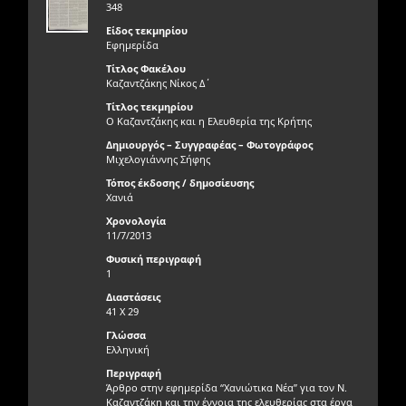
348
Είδος τεκμηρίου
Εφημερίδα
Τίτλος Φακέλου
Καζαντζάκης Νίκος Δ΄
Τίτλος τεκμηρίου
Ο Καζαντζάκης και η Ελευθερία της Κρήτης
Δημιουργός – Συγγραφέας – Φωτογράφος
Μιχελογιάννης Σήφης
Τόπος έκδοσης / δημοσίευσης
Χανιά
Χρονολογία
11/7/2013
Φυσική περιγραφή
1
Διαστάσεις
41 Χ 29
Γλώσσα
Ελληνική
Περιγραφή
Άρθρο στην εφημερίδα “Χανιώτικα Νέα” για τον Ν.
Καζαντζάκη και την έννοια της ελευθερίας στα έργα