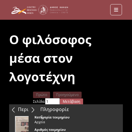
Menu
Ο φιλόσοφος
μέσα στον
λογοτέχνη
Πρώτο
Προηγούμενο
Σελίδα:
Μετάβαση
Επόμενο
Τελευταίο
Περιεχόμενα
Πληροφορίε
ς
Κατηγορία τεκμηρίου
Αρχεία
Αριθμός τεκμηρίου