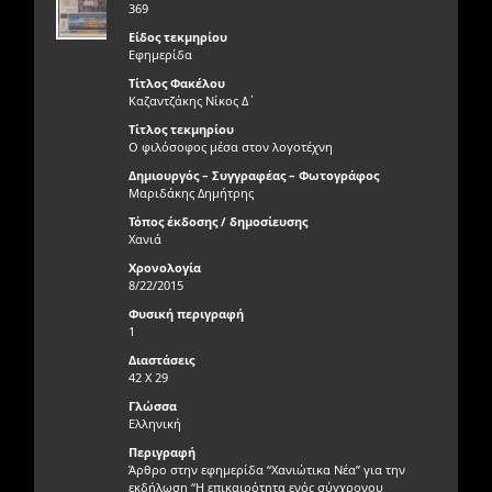
369
Είδος τεκμηρίου
Εφημερίδα
Τίτλος Φακέλου
Καζαντζάκης Νίκος Δ΄
Τίτλος τεκμηρίου
Ο φιλόσοφος μέσα στον λογοτέχνη
Δημιουργός – Συγγραφέας – Φωτογράφος
Μαριδάκης Δημήτρης
Τόπος έκδοσης / δημοσίευσης
Χανιά
Χρονολογία
8/22/2015
Φυσική περιγραφή
1
Διαστάσεις
42 Χ 29
Γλώσσα
Ελληνική
Περιγραφή
Άρθρο στην εφημερίδα “Χανιώτικα Νέα” για την
εκδήλωση “Η επικαιρότητα ενός σύγχρονου