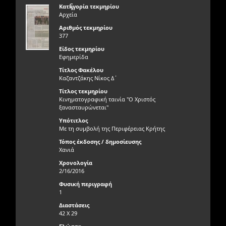
ς
Κατηγορία τεκμηρίου
Αρχεία
Αριθμός τεκμηρίου
377
Είδος τεκμηρίου
Εφημερίδα
Τίτλος Φακέλου
Καζαντζάκης Νίκος Δ΄
Τίτλος τεκμηρίου
Κινηματογραφική ταινία "Ο Χριστός
ξανασταυρώνεται"
Υπότιτλος
Με τη συμβολή της Περιφέρειας Κρήτης
Τόπος έκδοσης / δημοσίευσης
Χανιά
Χρονολογία
2/16/2016
Φυσική περιγραφή
1
Διαστάσεις
42 Χ 29