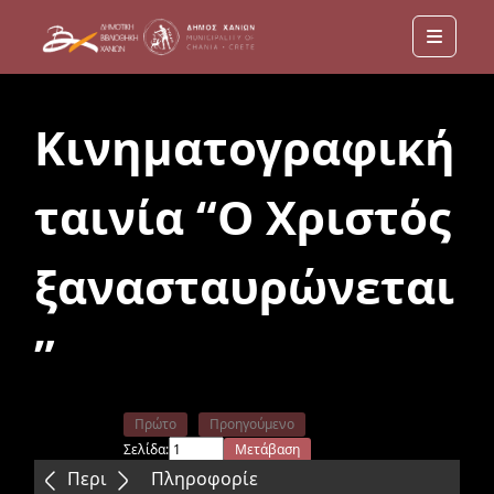
Menu
Κινηματογραφική
ταινία “Ο Χριστός
ξανασταυρώνεται
”
Πρώτο
Προηγούμενο
Σελίδα:
Μετάβαση
Επόμενο
Τελευταίο
Περιεχόμενα
Πληροφορίε