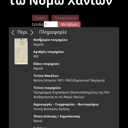
τω Νομώ Χανίων
Πρώτο
Προηγούμενο
Σελίδα:
Μετάβαση
Επόμενο
Τελευταίο
Περιεχόμενα
Πληροφορίε
ς
Κατηγορία τεκμηρίου
Αρχεία
Αριθμός τεκμηρίου
002
Είδος τεκμηρίου
Αφίσα
Τίτλος Φακέλου
Κρήτη-Ιστορία-1821-1962 (Σημαντικά Τεκμήρια)
Τίτλος τεκμηρίου
Πρόγραμμα Εορτασμού Εκατονταετηρίδος της Ελλ.
Ανεξαρτησίας εν τω Νομώ Χανίων
Δημιουργός – Συγγραφέας – Φωτογράφος
Γενική Διοίκησις Κρήτης
Τόπος έκδοσης / δημοσίευσης
Χανιά