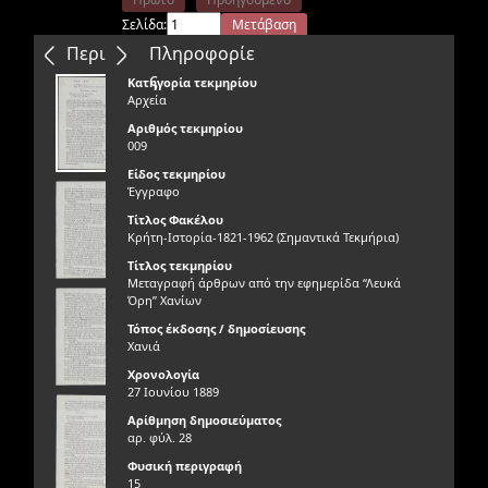
Σελίδα:
Μετάβαση
Επόμενο
Τελευταίο
Περιεχόμενα
Πληροφορίε
ς
Κατηγορία τεκμηρίου
Αρχεία
Αριθμός τεκμηρίου
009
Είδος τεκμηρίου
Έγγραφο
Τίτλος Φακέλου
Κρήτη-Ιστορία-1821-1962 (Σημαντικά Τεκμήρια)
Τίτλος τεκμηρίου
Μεταγραφή άρθρων από την εφημερίδα “Λευκά
Όρη” Χανίων
Τόπος έκδοσης / δημοσίευσης
Χανιά
Χρονολογία
27 Ιουνίου 1889
Αρίθμηση δημοσιεύματος
αρ. φύλ. 28
Φυσική περιγραφή
15