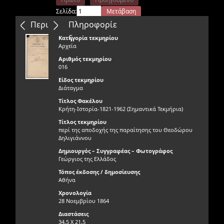
Σελίδα:
Μετάβαση
Επόμενο
Τελευταίο
Περιεχόμενα
Πληροφορίε
ς
Κατηγορία τεκμηρίου
Αρχεία
Αριθμός τεκμηρίου
016
Είδος τεκμηρίου
Διάταγμα
Τίτλος Φακέλου
Κρήτη-Ιστορία-1821-1962 (Σημαντικά Τεκμήρια)
Τίτλος τεκμηρίου
περί της αποδοχής της παραίτησης του Θεοδώρου
Δηλιγιάννου
Δημιουργός – Συγγραφέας – Φωτογράφος
Γεώργιος της Ελλάδος
Τόπος έκδοσης / δημοσίευσης
Αθήνα
Χρονολογία
28 Νοεμβρίου 1864
Διαστάσεις
34,5 X 21,5