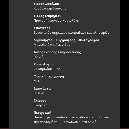
Τίτλος Φακέλου
Κονδυλάκης Ιωάννης
Τίτλος τεκμηρίου
Προτομή Ιωάννου Κοντυλάκη
Υπότιτλος
Συνοπτικόν σημείωμα εισπράξεων και πληρωμών
Δημιουργός – Συγγραφέας – Φωτογράφος
Μανωλικάκης Λεωνίδας
Τόπος έκδοσης / δημοσίευσης
[Χανιά]
Χρονολογία
23 Απριλίου 1962
Φυσική περιγραφή
σ. 1
Διαστάσεις
30 Χ 20
Γλώσσα
Ελληνική
Περιγραφή
Πίνακας με τα έσοδα και τα έξοδα του εράνου για
την προτομή του Ι. Κονδυλάκη στα Χανιά.