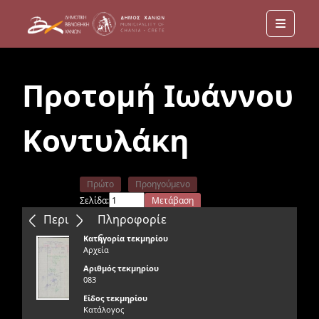
Menu
Προτομή Ιωάννου
Κοντυλάκη
Πρώτο
Προηγούμενο
Σελίδα:
Μετάβαση
Επόμενο
Τελευταίο
Περιεχόμενα
Πληροφορίε
ς
Κατηγορία τεκμηρίου
Αρχεία
Αριθμός τεκμηρίου
083
Είδος τεκμηρίου
Κατάλογος