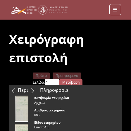
Menu
Χειρόγραφη
επιστολή
Πρώτο
Προηγούμενο
Σελίδα:
Μετάβαση
Επόμενο
Τελευταίο
Περιεχόμενα
Πληροφορίε
ς
Κατηγορία τεκμηρίου
Αρχεία
Αριθμός τεκμηρίου
085
Είδος τεκμηρίου
Επιστολή