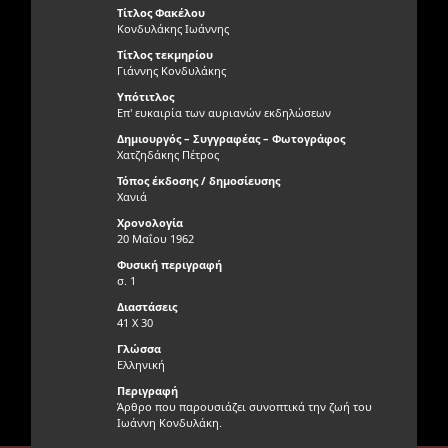
Τίτλος Φακέλου
Κονδυλάκης Ιωάννης
Τίτλος τεκμηρίου
Γιάννης Κονδυλάκης
Υπότιτλος
Επ' ευκαιρία των αυριανών εκδηλώσεων
Δημιουργός – Συγγραφέας – Φωτογράφος
Χατζηδάκης Πέτρος
Τόπος έκδοσης / δημοσίευσης
Χανιά
Χρονολογία
20 Μαΐου 1962
Φυσική περιγραφή
σ. 1
Διαστάσεις
41 Χ 30
Γλώσσα
Ελληνική
Περιγραφή
Άρθρο που παρουσιάζει συνοπτικά την ζωή του
Ιωάννη Κονδυλάκη.