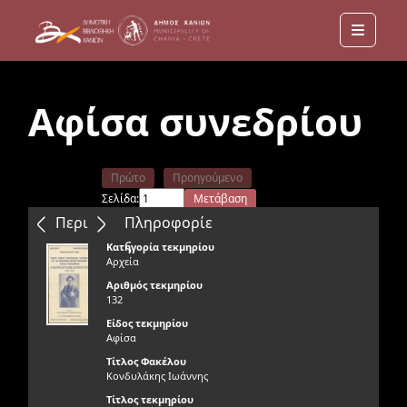
Menu
Αφίσα συνεδρίου
Πρώτο
Προηγούμενο
Σελίδα:
Μετάβαση
Επόμενο
Τελευταίο
Περιεχόμενα
Πληροφορίε
ς
Κατηγορία τεκμηρίου
Αρχεία
Αριθμός τεκμηρίου
132
Είδος τεκμηρίου
Αφίσα
Τίτλος Φακέλου
Κονδυλάκης Ιωάννης
Τίτλος τεκμηρίου