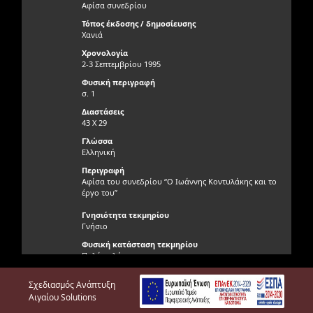
Αφίσα συνεδρίου
Τόπος έκδοσης / δημοσίευσης
Χανιά
Χρονολογία
2-3 Σεπτεμβρίου 1995
Φυσική περιγραφή
σ. 1
Διαστάσεις
43 Χ 29
Γλώσσα
Ελληνική
Περιγραφή
Αφίσα του συνεδρίου “Ο Ιωάννης Κοντυλάκης και το
έργο του”
Γνησιότητα τεκμηρίου
Γνήσιο
Φυσική κατάσταση τεκμηρίου
Πολύ καλή
Θέση τεκμηρίου / Άλμπουμ
Σχεδιασμός Ανάπτυξη
Αίθουσα Γεωργουδάκη
Αιγαίου Solutions
Αριθμός εικόνων