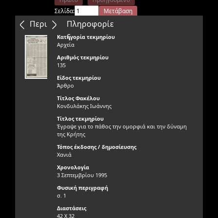
Σελίδα:
Μετάβαση
Επόμενο
Τελευταίο
Περιεχόμενα
Πληροφορίε
ς
Κατηγορία τεκμηρίου
Αρχεία
Αριθμός τεκμηρίου
135
Είδος τεκμηρίου
Άρθρο
Τίτλος Φακέλου
Κονδυλάκης Ιωάννης
Τίτλος τεκμηρίου
Έγραψε για το πάθος την ομορφιά και την δύναμη
της Κρήτης
Τόπος έκδοσης / δημοσίευσης
Χανιά
Χρονολογία
3 Σεπτεμβρίου 1995
Φυσική περιγραφή
σ. 1
Διαστάσεις
42 Χ 32