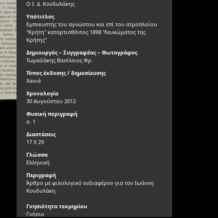
Ο Ι. Δ. Κονδυλάκης
Υπότιτλος
Εμπνευστής του αγνώστου και επί του ατμοπλοίου
"Κρήτη" καταρτισθέντος 1898 "Λευκώματος της
Κρήτης"
Δημιουργός – Συγγραφέας – Φωτογράφος
Τωμαδάκης Βασίλειος Φρ.
Τόπος έκδοσης / δημοσίευσης
Χανιά
Χρονολογία
30 Αυγούστου 2012
Φυσική περιγραφή
σ. 1
Διαστάσεις
17 Χ 29
Γλώσσα
Ελληνική
Περιγραφή
Άρθρο με φιλολογικό ενδιαφέρον για τον Ιωάννη
Κονδυλάκη
Γνησιότητα τεκμηρίου
Γνήσιο