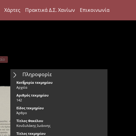
Χάρτες
Πρακτικά Δ.Σ. Χανίων
Επικοινωνία
αίο
Πληροφορίε
ς
Κατηγορία τεκμηρίου
Αρχεία
Αριθμός τεκμηρίου
142
Είδος τεκμηρίου
Άρθρο
Τίτλος Φακέλου
Κονδυλάκης Ιωάννης
Τίτλος τεκμηρίου