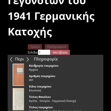
Γεγονότων του
1941 Γερμανικής
Κατοχής
Πρώτο
Προηγούμενο
Σελίδα:
Μετάβαση
Επόμενο
Τελευταίο
Περιεχόμενα
Πληροφορίε
ς
Κατηγορία τεκμηρίου
Αρχεία
Αριθμός τεκμηρίου
001
Είδος τεκμηρίου
Επιστολή
Τίτλος Φακέλου
Κρήτη - Ιστορία - Γερμανική Κατοχή
Τίτλος τεκμηρίου