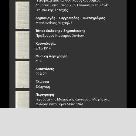
Η αλήθεια από τα Αλληλοσυγκρουόμενα
Δημοσιεύματα Ιστορικών Γεγονότων του 1941
Γερμανικής Κατοχής
Δημιουργός – Συγγραφέας – Φωτογράφος
Μπαλαντίνος Μιχαήλ Σ.
Τόπος έκδοσης / δημοσίευσης
Πρόδρομος Κισσάμου Χανίων
Χρονολογία
8/15/1914
Φυσική περιγραφή
σ.56
Διαστάσεις
29 Χ 20
Γλώσσα
Ελληνική
Περιγραφή
Γεγονότα της Μάχης της Καντάνου, Μάχης στα
Φλώρια κατά μήνα Μάιο 1941
Γνησιότητα τεκμηρίου
Γνήσιο
Σχεδιασμός Ανάπτυξη
Φυσική κατάσταση τεκμηρίου
Αιγαίου Solutions
Πολύ καλή