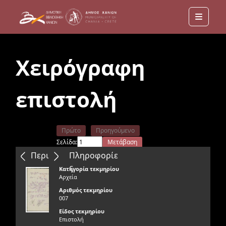
Menu
Χειρόγραφη
επιστολή
Πρώτο
Προηγούμενο
Σελίδα:
Μετάβαση
Επόμενο
Τελευταίο
Περιεχόμενα
Πληροφορίε
ς
Κατηγορία τεκμηρίου
Αρχεία
Αριθμός τεκμηρίου
007
Είδος τεκμηρίου
Επιστολή