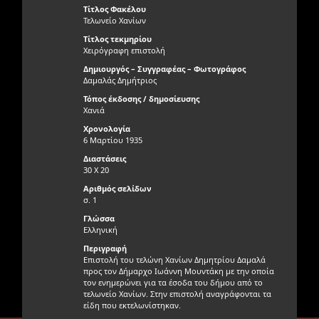
Τίτλος Φακέλου
Τελωνείο Χανίων
Τίτλος τεκμηρίου
Χειρόγραφη επιστολή
Δημιουργός – Συγγραφέας – Φωτογράφος
Δαμαλάς Δημήτριος
Τόπος έκδοσης / δημοσίευσης
Χανιά
Χρονολογία
6 Μαρτίου 1935
Διαστάσεις
30 Χ 20
Αριθμός σελίδων
σ. 1
Γλώσσα
Ελληνική
Περιγραφή
Επιστολή του τελώνη Χανίων Δημητρίου Δαμαλά
προς τον Δήμαρχο Ιωάννη Μουντάκη με την οποία
τον ενημερώνει για τα έσοδα του δήμου από το
τελωνείο Χανίων. Στην επιστολή αναγράφονται τα
είδη που εκτελωνίστηκαν.