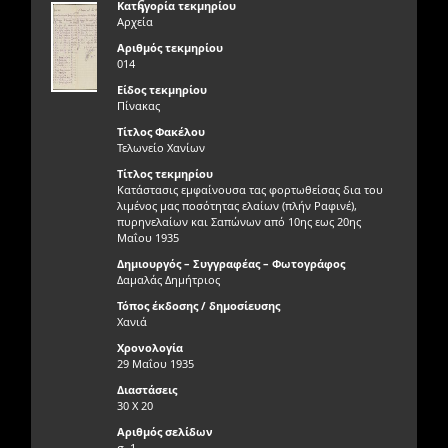
ς
Κατηγορία τεκμηρίου
Αρχεία
Αριθμός τεκμηρίου
014
Είδος τεκμηρίου
Πίνακας
Τίτλος Φακέλου
Τελωνείο Χανίων
Τίτλος τεκμηρίου
Κατάστασις εμφαίνουσα τας φορτωθείσας δια του
λιμένος μας ποσότητας ελαίων (πλήν Ραφινέ),
πυρηνελαίων και Σαπώνων από 10ης εως 20ης
Μαΐου 1935
Δημιουργός – Συγγραφέας – Φωτογράφος
Δαμαλάς Δημήτριος
Τόπος έκδοσης / δημοσίευσης
Χανιά
Χρονολογία
29 Μαΐου 1935
Διαστάσεις
30 Χ 20
Αριθμός σελίδων
σ. 1