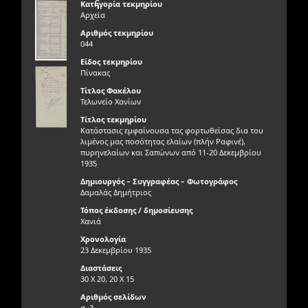
ς
Κατηγορία τεκμηρίου
Αρχεία
Αριθμός τεκμηρίου
044
Είδος τεκμηρίου
Πίνακας
Τίτλος Φακέλου
Τελωνείο Χανίων
Τίτλος τεκμηρίου
Κατάστασις εμφαίνουσα τας φορτωθείσας δια του
λιμένος μας ποσότητας ελαίων (πλήν Ραφινέ),
πυρηνελαίων και Σαπώνων από 11-20 Δεκεμβρίου
1935
Δημιουργός – Συγγραφέας – Φωτογράφος
Δαμαλάς Δημήτριος
Τόπος έκδοσης / δημοσίευσης
Χανιά
Χρονολογία
23 Δεκεμβρίου 1935
Διαστάσεις
30 Χ 20, 20 Χ 15
Αριθμός σελίδων
σ. 3