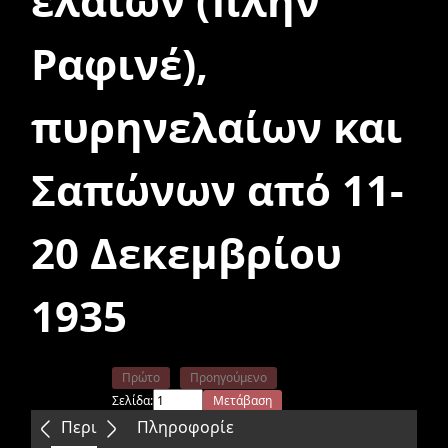
ελαίων (πλήν
Ραφινέ),
πυρηνελαίων και
Σαπώνων από 11-
20 Δεκεμβρίου
1935
Πρώτο
Προηγούμενο
Σελίδα:
Μετάβαση
Επόμενο
Τελευταίο
Περιεχόμενα
Πληροφορίε