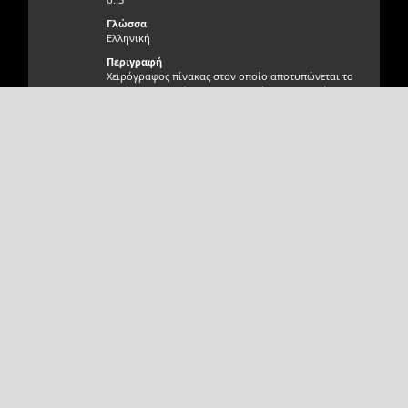
Γλώσσα
Ελληνική
Περιγραφή
Χειρόγραφος πίνακας στον οποίο αποτυπώνεται το
εμπόριο ελαιολάδου και παραγώγων του από το
λιμάνι Χανίων. Στην κατάσταση αναφέρονται
ποσότητες, είδη, έμποροι και επιχειρήσεις καθώς και
Σχεδιασμός Ανάπτυξη
ημερομηνίες.
Αιγαίου Solutions
Γνησιότητα τεκμηρίου
Γνήσιο
Φυσική κατάσταση τεκμηρίου
Πολύ καλή
Θέση τεκμηρίου / Άλμπουμ
Αίθουσα Γεωργουδάκη
Αριθμός εικόνων
σ. 3
Αποστολέας τεκμηρίου
Δαμαλάς Δημήτριος
Τόπος αποστολής
Χανιά
Παραλήπτης τεκμηρίου
Δήμος Χανίων