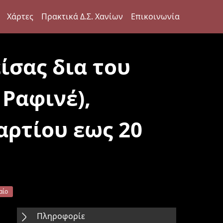
Χάρτες
Πρακτικά Δ.Σ. Χανίων
Επικοινωνία
ίσας δια του
Ραφινέ),
ρτίου εως 20
αίο
Πληροφορίε