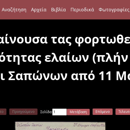
Αναζήτηση
Αρχεία
Βιβλία
Περιοδικά
Φωτογραφίες
αίνουσα τας φορτωθε
ότητας ελαίων (πλήν 
ι Σαπώνων από 11 Μα
το
Προηγούμενο
Επόμενο
Τελευτ
Σελίδα:
Μετάβαση