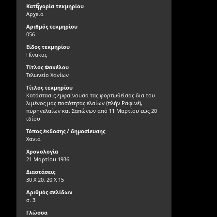
ς
Κατηγορία τεκμηρίου
Αρχεία
Αριθμός τεκμηρίου
056
Είδος τεκμηρίου
Πίνακας
Τίτλος Φακέλου
Τελωνείο Χανίων
Τίτλος τεκμηρίου
Κατάστασις εμφαίνουσα τας φορτωθείσας δια του
λιμένος μας ποσότητας ελαίων (πλήν Ραφινέ),
πυρηνελαίων και Σαπώνων από 11 Μαρτίου εως 20
ιδίου
Τόπος έκδοσης / δημοσίευσης
Χανιά
Χρονολογία
21 Μαρτίου 1936
Διαστάσεις
30 Χ 20, 20 Χ 15
Αριθμός σελίδων
σ. 3
Γλώσσα