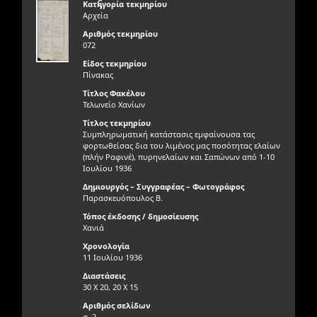
ς
Κατηγορία τεκμηρίου
Αρχεία
Αριθμός τεκμηρίου
072
Είδος τεκμηρίου
Πίνακας
Τίτλος Φακέλου
Τελωνείο Χανίων
Τίτλος τεκμηρίου
Συμπληρωματική κατάστασις εμφαίνουσα τας
φορτωθείσας δια του λιμένος μας ποσότητας ελαίων
(πλήν Ραφινέ), πυρηνελαίων και Σαπώνων από 1-10
Ιουλίου 1936
Δημιουργός – Συγγραφέας – Φωτογράφος
Παρασκευόπουλος Β.
Τόπος έκδοσης / δημοσίευσης
Χανιά
Χρονολογία
11 Ιουλίου 1936
Διαστάσεις
30 Χ 20, 20 Χ 15
Αριθμός σελίδων
σ. 2