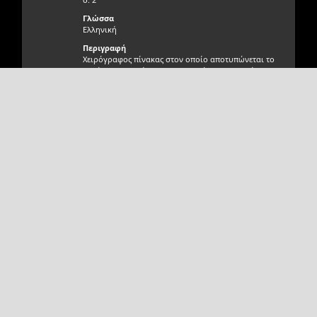
Γλώσσα
Ελληνική
Περιγραφή
Χειρόγραφος πίνακας στον οποίο αποτυπώνεται το
εμπόριο ελαιολάδου και παραγώγων του από το
λιμάνι Χανίων. Στην κατάσταση αναφέρονται
ποσότητες, είδη, έμποροι και επιχειρήσεις καθώς και
Σχεδιασμός Ανάπτυξη
ημερομηνίες.
Αιγαίου Solutions
Γνησιότητα τεκμηρίου
Γνήσιο
Φυσική κατάσταση τεκμηρίου
Πολύ καλή
Θέση τεκμηρίου / Άλμπουμ
Αίθουσα Γεωργουδάκη
Αριθμός εικόνων
σ. 2
Αποστολέας τεκμηρίου
Παπαθανασίου Π.
Τόπος αποστολής
Χανιά
Παραλήπτης τεκμηρίου
Δήμος Χανίων