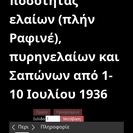
ποσότητας
ελαίων (πλήν
Ραφινέ),
πυρηνελαίων και
Σαπώνων από 1-
10 Ιουλίου 1936
Πρώτο
Προηγούμενο
Σελίδα:
Μετάβαση
Επόμενο
Τελευταίο
Περιεχόμενα
Πληροφορίε