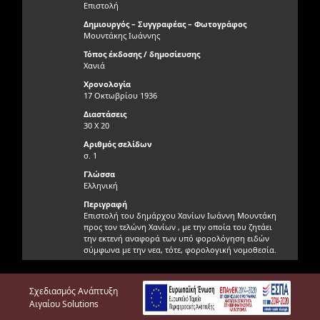
Επιστολή
Δημιουργός – Συγγραφέας – Φωτογράφος
Μουντάκης Ιωάννης
Τόπος έκδοσης / δημοσίευσης
Χανιά
Χρονολογία
17 Οκτωβρίου 1936
Διαστάσεις
30 Χ 20
Αριθμός σελίδων
σ. 1
Γλώσσα
Ελληνική
Περιγραφή
Επιστολή του δημάρχου Χανίων Ιωάννη Μουντάκη
προς τον τελώνη Χανίων , με την οποία του ζητάει
την εκτενή αναφορά των υπό φορολόγηση ειδών
σύμφωνα με την νεα, τότε, φορολογική νομοθεσία.
Γνησιότητα τεκμηρίου
Γνήσιο
Σχεδιασμός Ανάπτυξη
Φυσική κατάσταση τεκμηρίου
Αιγαίου Solutions
Πολύ καλή