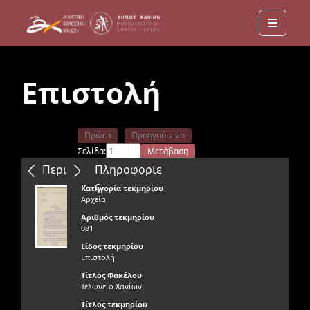
Menu
Επιστολή
Πρώτο
Προηγούμενο
Σελίδα:
Μετάβαση
Επόμενο
Τελευταίο
Περιεχόμενα
Πληροφορίε
ς
Κατηγορία τεκμηρίου
Αρχεία
Αριθμός τεκμηρίου
081
Είδος τεκμηρίου
Επιστολή
Τίτλος Φακέλου
Τελωνείο Χανίων
Τίτλος τεκμηρίου