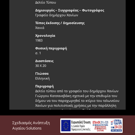
Δελτίο Τύπου
Δημιουργός – Συγγραφέας – Φωτογράφος
Γραφείο δημάρχου Χανίων
Τόπος έκδοσης / δημοσίευσης
Χανιά
Χρονολογία
1983
Φυσική περιγραφή
σ. 1
Διαστάσεις
30 Χ 20
Γλώσσα
Ελληνική
Περιγραφή
Δελτίο τύπου από το γραφείο του δημάρχου Χανίων
Γιώργου Κατσανεβάκη σχετικά με την επιθυμία του
δήμου να του παραχωρηθεί το κτίριο του τελωνείου
Χανίων για πολιτιστικές χρήσεις με την παράλληλη
μεταφορά του τελωνείου στη Σούδα.
Γνησιότητα τεκμηρίου
Σχεδιασμός Ανάπτυξη
Γνήσιο
Αιγαίου Solutions
Φυσική κατάσταση τεκμηρίου