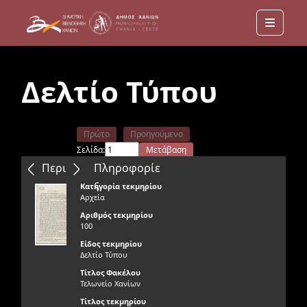
Menu
Δελτίο Τύπου
Πρώτο
Προηγούμενο
Σελίδα:
Μετάβαση
Επόμενο
Τελευταίο
Περιεχόμενα
Πληροφορίε
ς
Κατηγορία τεκμηρίου
Αρχεία
Αριθμός τεκμηρίου
100
Είδος τεκμηρίου
Δελτίο Τύπου
Τίτλος Φακέλου
Τελωνείο Χανίων
Τίτλος τεκμηρίου