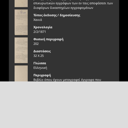
επικυρωτικών εγγράφων των εν ταις αποφάσεσι των
διαφόρων δικαστηρίων εγγραφομένων
Τόπος έκδοσης / δημοσίευσης
Χανιά
Χρονολογία
2/2/1871
Φυσική περιγραφή
202
Διαστάσεις
32 Χ 25
Γλώσσα
Ελληνική
Περιγραφή
Βιβλίο όπου έχουν μεταγραφεί έγγραφα που
μεταφράστηκαν από την οθωμανική τουρκική στην
ελληνική και αφορούν περίληψη επικυρωτικών
εγγράφων ή αποφάσεων δικαστηρίων από το έτος
Σχεδιασμός Ανάπτυξη
1870 έως το 1878.
Αιγαίου Solutions
Γνησιότητα τεκμηρίου
Γνήσιο
Φυσική κατάσταση τεκμηρίου
Πολύ καλή