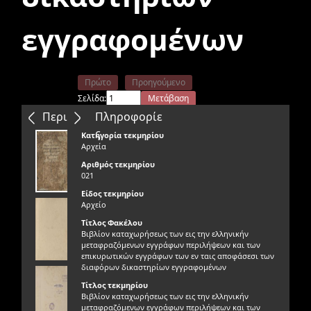
εγγραφομένων
Πρώτο
Προηγούμενο
Σελίδα:
Μετάβαση
Επόμενο
Τελευταίο
Περιεχόμενα
Πληροφορίε
ς
Κατηγορία τεκμηρίου
Αρχεία
Αριθμός τεκμηρίου
021
Είδος τεκμηρίου
Αρχείο
Τίτλος Φακέλου
Βιβλίον καταχωρήσεως των εις την ελληνικήν
μεταφραζόμενων εγγράφων περιλήψεων και των
επικυρωτικών εγγράφων των εν ταις αποφάσεσι των
διαφόρων δικαστηρίων εγγραφομένων
Τίτλος τεκμηρίου
Βιβλίον καταχωρήσεως των εις την ελληνικήν
μεταφραζόμενων εγγράφων περιλήψεων και των