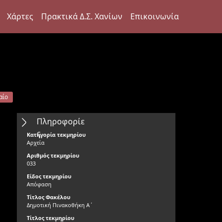
Χάρτες
Πρακτικά Δ.Σ. Χανίων
Επικοινωνία
αίο
Πληροφορίε
ς
Κατηγορία τεκμηρίου
Αρχεία
Αριθμός τεκμηρίου
033
Είδος τεκμηρίου
Απόφαση
Τίτλος Φακέλου
Δημοτική Πινακοθήκη Α΄
Τίτλος τεκμηρίου