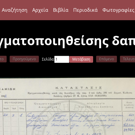
Αναζήτηση
Αρχεία
Βιβλία
Περιοδικά
Φωτογραφίες
γματοποιηθείσης δα
το
Προηγούμενο
Επόμενο
Τελευτ
Σελίδα:
Μετάβαση