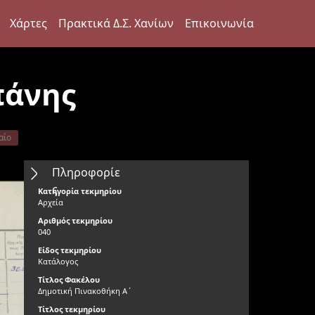
Χάρτες
Πρακτικά Δ.Σ. Χανίων
Επικοινωνία
πάνης
αίο
Πληροφορίε
ς
Κατηγορία τεκμηρίου
Αρχεία
Αριθμός τεκμηρίου
040
Είδος τεκμηρίου
Κατάλογος
Τίτλος Φακέλου
Δημοτική Πινακοθήκη Α΄
Τίτλος τεκμηρίου