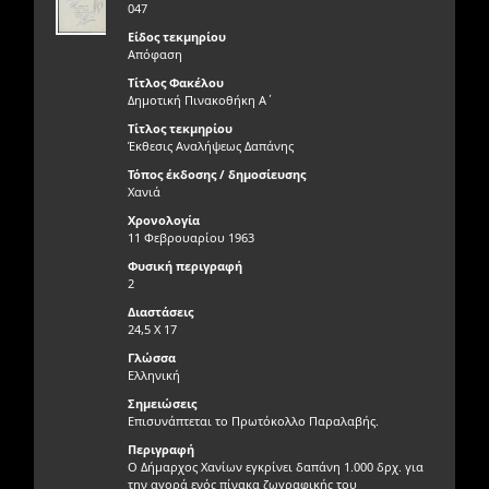
047
Είδος τεκμηρίου
Απόφαση
Τίτλος Φακέλου
Δημοτική Πινακοθήκη Α΄
Τίτλος τεκμηρίου
Έκθεσις Αναλήψεως Δαπάνης
Τόπος έκδοσης / δημοσίευσης
Χανιά
Χρονολογία
11 Φεβρουαρίου 1963
Φυσική περιγραφή
2
Διαστάσεις
24,5 Χ 17
Γλώσσα
Ελληνική
Σημειώσεις
Επισυνάπτεται το Πρωτόκολλο Παραλαβής.
Περιγραφή
Ο Δήμαρχος Χανίων εγκρίνει δαπάνη 1.000 δρχ. για
την αγορά ενός πίνακα ζωγραφικής του