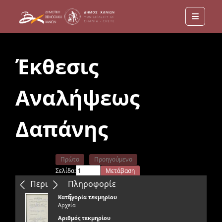
Menu
Έκθεσις
Αναλήψεως
Δαπάνης
Πρώτο
Προηγούμενο
Σελίδα:
Μετάβαση
Επόμενο
Τελευταίο
Περιεχόμενα
Πληροφορίε
ς
Κατηγορία τεκμηρίου
Αρχεία
Αριθμός τεκμηρίου