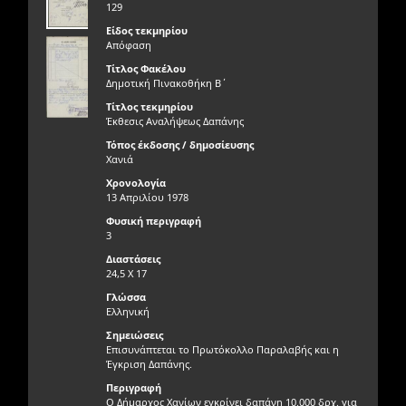
129
Είδος τεκμηρίου
Απόφαση
Τίτλος Φακέλου
Δημοτική Πινακοθήκη Β΄
Τίτλος τεκμηρίου
Έκθεσις Αναλήψεως Δαπάνης
Τόπος έκδοσης / δημοσίευσης
Χανιά
Χρονολογία
13 Απριλίου 1978
Φυσική περιγραφή
3
Διαστάσεις
24,5 Χ 17
Γλώσσα
Ελληνική
Σημειώσεις
Επισυνάπτεται το Πρωτόκολλο Παραλαβής και η
Έγκριση Δαπάνης.
Περιγραφή
Ο Δήμαρχος Χανίων εγκρίνει δαπάνη 10.000 δρχ. για