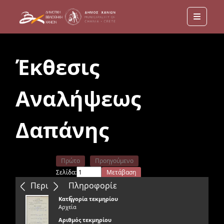
Menu
Έκθεσις
Αναλήψεως
Δαπάνης
Πρώτο
Προηγούμενο
Σελίδα:
Μετάβαση
Επόμενο
Τελευταίο
Περιεχόμενα
Πληροφορίε
ς
Κατηγορία τεκμηρίου
Αρχεία
Αριθμός τεκμηρίου