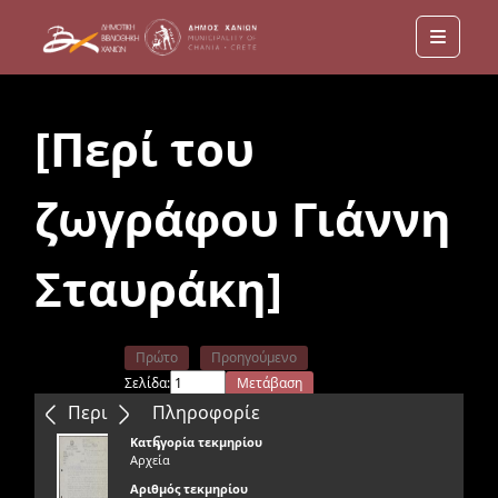
Menu
[Περί του
ζωγράφου Γιάννη
Σταυράκη]
Πρώτο
Προηγούμενο
Σελίδα:
Μετάβαση
Επόμενο
Τελευταίο
Περιεχόμενα
Πληροφορίε
ς
Κατηγορία τεκμηρίου
Αρχεία
Αριθμός τεκμηρίου