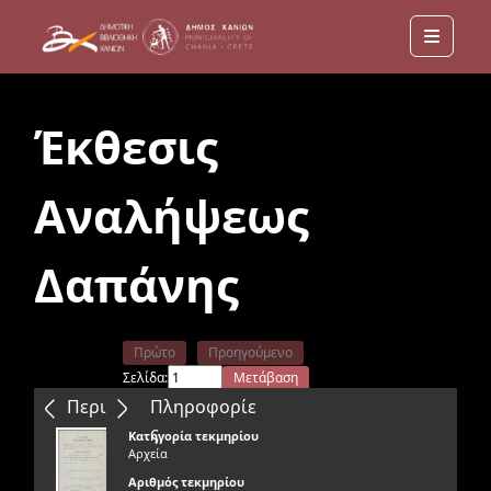
Menu
Έκθεσις
Αναλήψεως
Δαπάνης
Πρώτο
Προηγούμενο
Σελίδα:
Μετάβαση
Επόμενο
Τελευταίο
Περιεχόμενα
Πληροφορίε
ς
Κατηγορία τεκμηρίου
Αρχεία
Αριθμός τεκμηρίου