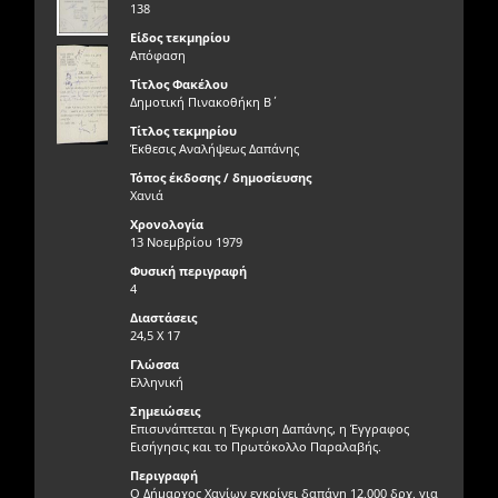
138
Είδος τεκμηρίου
Απόφαση
Τίτλος Φακέλου
Δημοτική Πινακοθήκη Β΄
Τίτλος τεκμηρίου
Έκθεσις Αναλήψεως Δαπάνης
Τόπος έκδοσης / δημοσίευσης
Χανιά
Χρονολογία
13 Νοεμβρίου 1979
Φυσική περιγραφή
4
Διαστάσεις
24,5 Χ 17
Γλώσσα
Ελληνική
Σημειώσεις
Επισυνάπτεται η Έγκριση Δαπάνης, η Έγγραφος
Εισήγησις και το Πρωτόκολλο Παραλαβής.
Περιγραφή
Ο Δήμαρχος Χανίων εγκρίνει δαπάνη 12.000 δρχ. για