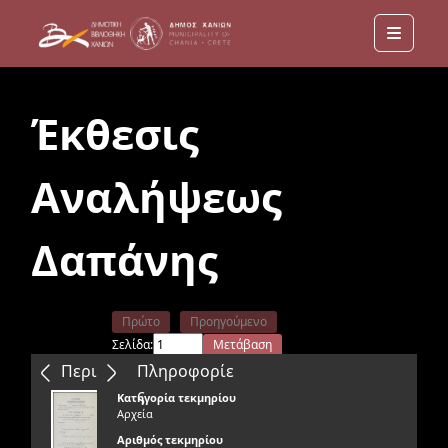
Menu
Έκθεσις
Αναλήψεως
Δαπάνης
Πρώτο
Προηγούμενο
Σελίδα:
Μετάβαση
Επόμενο
Τελευταίο
Περιεχόμενα
Πληροφορίε
ς
Κατηγορία τεκμηρίου
Αρχεία
Αριθμός τεκμηρίου