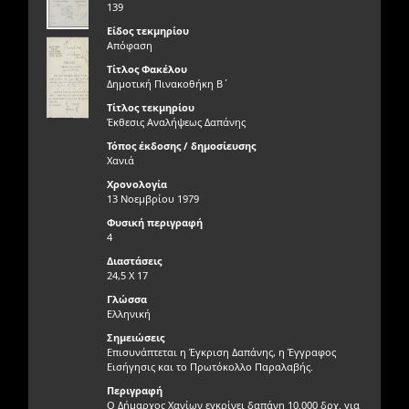
139
Είδος τεκμηρίου
Απόφαση
Τίτλος Φακέλου
Δημοτική Πινακοθήκη Β΄
Τίτλος τεκμηρίου
Έκθεσις Αναλήψεως Δαπάνης
Τόπος έκδοσης / δημοσίευσης
Χανιά
Χρονολογία
13 Νοεμβρίου 1979
Φυσική περιγραφή
4
Διαστάσεις
24,5 Χ 17
Γλώσσα
Ελληνική
Σημειώσεις
Επισυνάπτεται η Έγκριση Δαπάνης, η Έγγραφος
Εισήγησις και το Πρωτόκολλο Παραλαβής.
Περιγραφή
Ο Δήμαρχος Χανίων εγκρίνει δαπάνη 10.000 δρχ. για