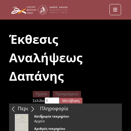
Menu
Έκθεσις
Αναλήψεως
Δαπάνης
Πρώτο
Προηγούμενο
Σελίδα:
Μετάβαση
Επόμενο
Τελευταίο
Περιεχόμενα
Πληροφορίε
ς
Κατηγορία τεκμηρίου
Αρχεία
Αριθμός τεκμηρίου