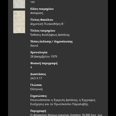
141
Είδος τεκμηρίου
Απόφαση
Τίτλος Φακέλου
Δημοτική Πινακοθήκη Β΄
Τίτλος τεκμηρίου
Έκθεσις Αναλήψεως Δαπάνης
Τόπος έκδοσης / δημοσίευσης
Χανιά
Χρονολογία
28 Δεκεμβρίου 1979
Φυσική περιγραφή
4
Διαστάσεις
24,5 Χ 17
Γλώσσα
Ελληνική
Σημειώσεις
Επισυνάπτεται η Έγκριση Δαπάνης, η Έγγραφος
Εισήγησις και το Πρωτόκολλο Παραλαβής.
Περιγραφή
Ο Δήμαρχος Χανίων εγκρίνει δαπάνη 18.000 δρχ. για