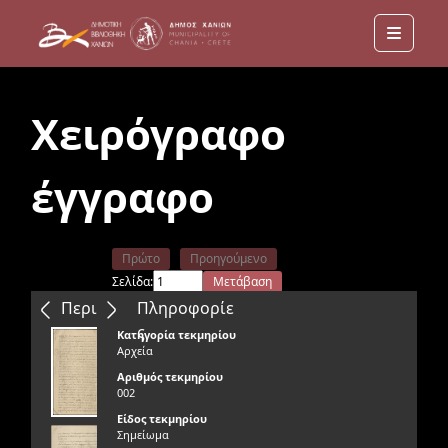
Menu
Χειρόγραφο
έγγραφο
Πρώτο
Προηγούμενο
Σελίδα:
Μετάβαση
Επόμενο
Τελευταίο
Περιεχόμενα
Πληροφορίε
ς
Κατηγορία τεκμηρίου
Αρχεία
Αριθμός τεκμηρίου
002
Είδος τεκμηρίου
Σημείωμα