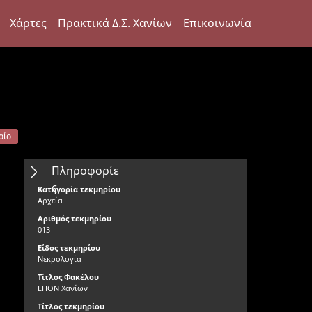
Χάρτες
Πρακτικά Δ.Σ. Χανίων
Επικοινωνία
αίο
Πληροφορίε
ς
Κατηγορία τεκμηρίου
Αρχεία
Αριθμός τεκμηρίου
013
Είδος τεκμηρίου
Νεκρολογία
Τίτλος Φακέλου
ΕΠΟΝ Χανίων
Τίτλος τεκμηρίου