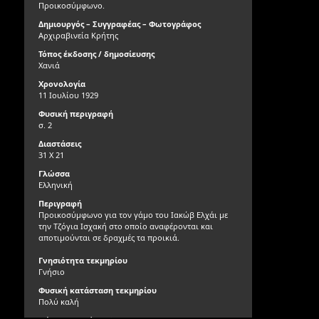
Προικοσύμφωνο.
Δημιουργός – Συγγραφέας – Φωτογράφος
Αρχιραβινεία Κρήτης
Τόπος έκδοσης / δημοσίευσης
Χανιά
Χρονολογία
11 Ιουλίου 1929
Φυσική περιγραφή
σ. 2
Διαστάσεις
31 Χ 21
Γλώσσα
Ελληνική
Περιγραφή
Προικοσύμφωνο για τον γάμο του Ιακώβ Ελχάι με
την Τζόγια Ισχακή στο οποίο αναφέρονται και
αποτιμούνται σε δραχμές τα προικιά.
Γνησιότητα τεκμηρίου
Γνήσιο
Φυσική κατάσταση τεκμηρίου
Πολύ καλή