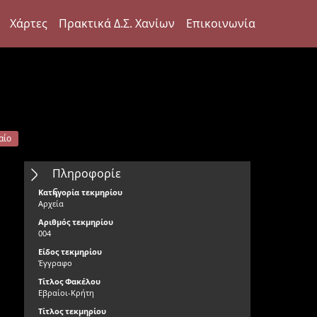
Χάρτες
Πρακτικά Δ.Σ. Χανίων
Επικοινωνία
αίο
Πληροφορίε
ς
Κατηγορία τεκμηρίου
Αρχεία
Αριθμός τεκμηρίου
004
Είδος τεκμηρίου
Έγγραφο
Τίτλος Φακέλου
Εβραίοι-Κρήτη
Τίτλος τεκμηρίου