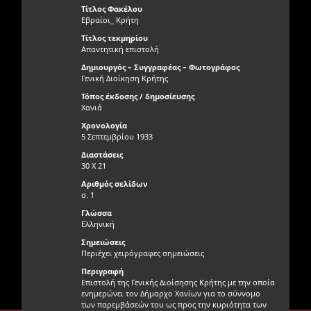
Τίτλος Φακέλου
Εβραίοι_ Κρήτη
Τίτλος τεκμηρίου
Απαντητική επιστολή
Δημιουργός – Συγγραφέας – Φωτογράφος
Γενική Διοίκηση Κρήτης
Τόπος έκδοσης / δημοσίευσης
Χανιά
Χρονολογία
5 Σεπτεμβρίου 1933
Διαστάσεις
30 Χ 21
Αριθμός σελίδων
σ. 1
Γλώσσα
Ελληνική
Σημειώσεις
Περιέχει χειρόγραφες σημειώσεις
Περιγραφή
Επιστολή της Γενικής Διοίσησης Κρήτης με την οποία
ενημερώνει τον Δήμαρχο Χανίων για το σύννομο
των παρεμβάσεών του ως προς την κυριότητα των