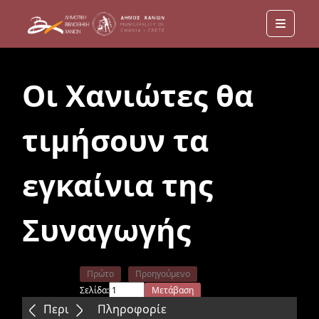
Menu
Οι Χανιώτες θα
τιμήσουν τα
εγκαίνια της
Συναγωγής
Πρώτο
Προηγούμενο
Σελίδα:
Μετάβαση
Επόμενο
Τελευταίο
Περιεχόμενα
Πληροφορίε