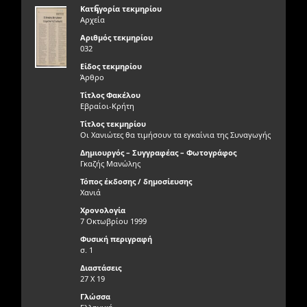
ς
Κατηγορία τεκμηρίου
Αρχεία
Αριθμός τεκμηρίου
032
Είδος τεκμηρίου
Άρθρο
Τίτλος Φακέλου
Εβραίοι-Κρήτη
Τίτλος τεκμηρίου
Οι Χανιώτες θα τιμήσουν τα εγκαίνια της Συναγωγής
Δημιουργός – Συγγραφέας – Φωτογράφος
Γκαζής Μανώλης
Τόπος έκδοσης / δημοσίευσης
Χανιά
Χρονολογία
7 Οκτωβρίου 1999
Φυσική περιγραφή
σ. 1
Διαστάσεις
27 Χ 19
Γλώσσα