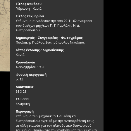
Τίτλος Φακέλου
Ύδρευση - Χανιά
Τίτλος τεκμηρίου
Υπόμνημα συνοδεύον την από 29-11-62 αναφορά
των διπ/χων μηχ/κων Π. Γ. Παυλάκη, Ν. Δ.
Σωτηρόπουλου
Δημιουργός – Συγγραφέας – Φωτογράφος
Παυλάκης Παύλος, Σωτηρόπουλος Νικόλαος
Τόπος έκδοσης / δημοσίευσης
Χανιά
Χρονολογία
4 Δεκεμβρίου 1962
Φυσική περιγραφή
σ. 13
Διαστάσεις
31 Χ 21
Γλώσσα
Ελληνική
Περιγραφή
Υπόμνημα των μηχανικών Παυλάκη και
Σωτηρόπουλου σχετικά με την αντιπαράθεσή τους
με άλλη εταιρία για τον πλειοδοτικό διαγωνισμό
του δήμου Χανίων για την αναβάθμιση των δικτύων