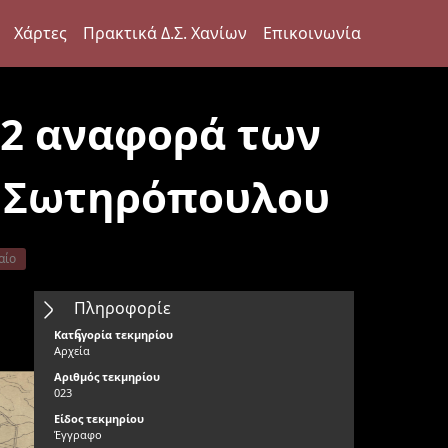
Χάρτες
Πρακτικά Δ.Σ. Χανίων
Επικοινωνία
62 αναφορά των
Δ. Σωτηρόπουλου
αίο
Πληροφορίε
ς
Κατηγορία τεκμηρίου
Αρχεία
Αριθμός τεκμηρίου
023
Είδος τεκμηρίου
Έγγραφο