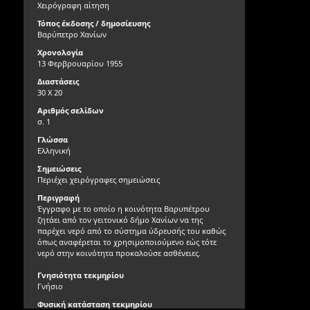
Χειρόγραφη αίτηση
Τόπος έκδοσης / δημοσίευσης
Βαρύπετρο Χανίων
Χρονολογία
13 Φερβρουαρίου 1955
Διαστάσεις
30 Χ 20
Αριθμός σελίδων
σ. 1
Γλώσσα
Ελληνική
Σημειώσεις
Περιέχει χειρόγραφες σημειώσεις
Περιγραφή
Έγγραφο με το οποίο η κοινότητα Βαρυπέτρου
ζητάει από τον γειτονικό δήμο Χανίων να της
παρέχει νερό από το σύστημα ύδρευσής του καθώς
όπως αναφέρεται το χρησιμοποιούμενο εώς τότε
νερό στην κοινότητα προκαλούσε ασθένειες.
Γνησιότητα τεκμηρίου
Γνήσιο
Φυσική κατάσταση τεκμηρίου