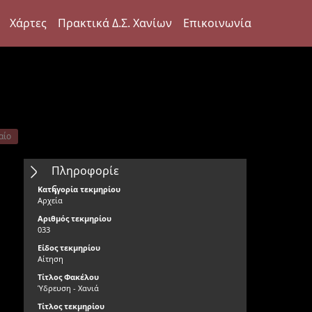
Χάρτες
Πρακτικά Δ.Σ. Χανίων
Επικοινωνία
αίο
Πληροφορίε
ς
Κατηγορία τεκμηρίου
Αρχεία
Αριθμός τεκμηρίου
033
Είδος τεκμηρίου
Αίτηση
Τίτλος Φακέλου
Ύδρευση - Χανιά
Τίτλος τεκμηρίου