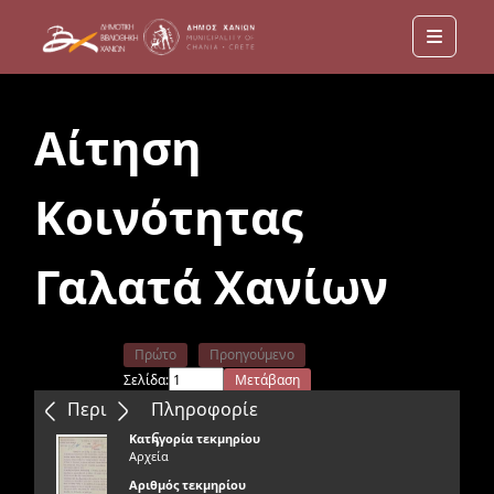
Menu
Αίτηση
Κοινότητας
Γαλατά Χανίων
Πρώτο
Προηγούμενο
Σελίδα:
Μετάβαση
Επόμενο
Τελευταίο
Περιεχόμενα
Πληροφορίε
ς
Κατηγορία τεκμηρίου
Αρχεία
Αριθμός τεκμηρίου