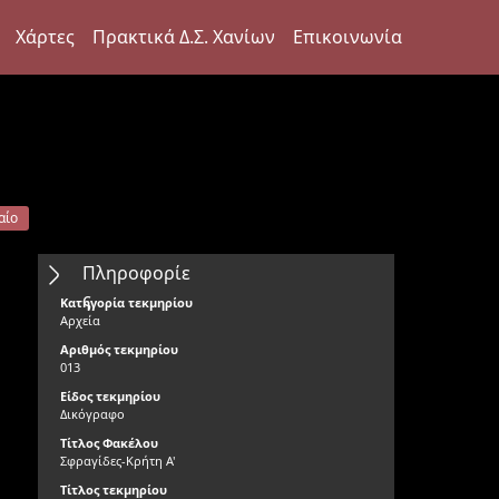
Χάρτες
Πρακτικά Δ.Σ. Χανίων
Επικοινωνία
αίο
Πληροφορίε
ς
Κατηγορία τεκμηρίου
Αρχεία
Αριθμός τεκμηρίου
013
Είδος τεκμηρίου
Δικόγραφο
Τίτλος Φακέλου
Σφραγίδες-Κρήτη Α'
Τίτλος τεκμηρίου