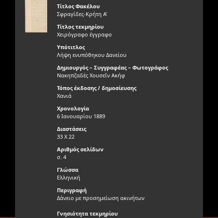
Τίτλος Φακέλου
Σφραγίδες-Κρήτη Α'
Τίτλος τεκμηρίου
Χειρόγραφο έγγραφο
Υπότιτλος
Λήψη ενυπόθηκου Δανείου
Δημιουργός – Συγγραφέας – Φωτογράφος
Νακηπζαδές Χουσεΐν Ακήφ
Τόπος έκδοσης / δημοσίευσης
Χανιά
Χρονολογία
6 Ιανουαρίου 1889
Διαστάσεις
33 Χ 22
Αριθμός σελίδων
σ. 4
Γλώσσα
Ελληνική
Περιγραφή
Δάνειο με προσημείωση ακινήτων
Γνησιότητα τεκμηρίου