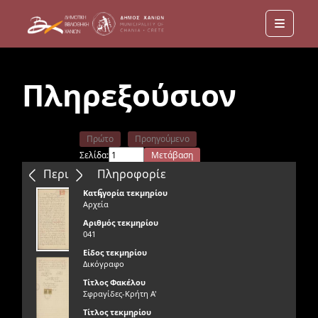
Menu
Πληρεξούσιον
Πρώτο
Προηγούμενο
Σελίδα:
Μετάβαση
Επόμενο
Τελευταίο
Περιεχόμενα
Πληροφορίε
ς
Κατηγορία τεκμηρίου
Αρχεία
Αριθμός τεκμηρίου
041
Είδος τεκμηρίου
Δικόγραφο
Τίτλος Φακέλου
Σφραγίδες-Κρήτη Α'
Τίτλος τεκμηρίου