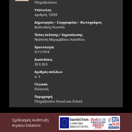
Πληρεξούσιον
Υπότιτλος
αριθμός 13559
Δημιουργός – Συγγραφέας – Φωτογράφος
Διαλινάκης Κωνστα.
Τόπος έκδοσης / δημοσίευσης
Νεάπολη Μεραμβέλου Λασιθίου
Χρονολογία
5/11/1914
Διαστάσεις
30 Χ 20,5
Αριθμός σελίδων
σ. 3
Γλώσσα
Ελληνική
Περιγραφή
Πληρεξούσιο Γενικό και Ειδικό
Γνησιότητα τεκμηρίου
Γνήσιο
Σχεδιασμός Ανάπτυξη
Φυσική κατάσταση τεκμηρίου
Αιγαίου Solutions
Πολύ καλή