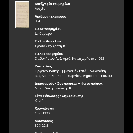
ς
Κατηγορία τεκμηρίου
Αρχεία
Αριθμός τεκμηρίου
094
Είδος τεκμηρίου
Δικόγραφο
Τίτλος Φακέλου
Σφραγίδες-Κρήτη B΄
Τίτλος τεκμηρίου
Επιδοτήριον Αυξ. Αριθ. Καταχωρήσεως 1582
Υπότιτλος
Ορφανουδάκης Εμμανουήλ κατά Πελεκανάκη
Γεωργίου, Βαρδάκη Γεωργίου, Δημοτάκη Παύλου
Δημιουργός – Συγγραφέας – Φωτογράφος
Μακριδάκης Ιωάννης Κ.
Τόπος έκδοσης / δημοσίευσης
Χανιά
Χρονολογία
18/6/1930
Διαστάσεις
30 X 20,5