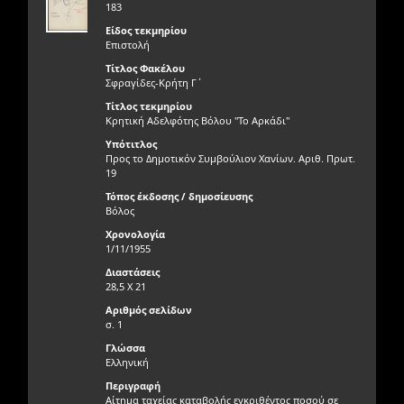
183
Είδος τεκμηρίου
Επιστολή
Τίτλος Φακέλου
Σφραγίδες-Κρήτη Γ΄
Τίτλος τεκμηρίου
Κρητική Αδελφότης Βόλου "Το Αρκάδι"
Υπότιτλος
Προς το Δημοτικόν Συμβούλιον Χανίων. Αριθ. Πρωτ.
19
Τόπος έκδοσης / δημοσίευσης
Βόλος
Χρονολογία
1/11/1955
Διαστάσεις
28,5 Χ 21
Αριθμός σελίδων
σ. 1
Γλώσσα
Ελληνική
Περιγραφή
Αίτημα ταχείας καταβολής εγκριθέντος ποσού σε