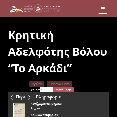
Menu
Κρητική
Αδελφότης Βόλου
“Το Αρκάδι”
Πρώτο
Προηγούμενο
Σελίδα:
Μετάβαση
Επόμενο
Τελευταίο
Περιεχόμενα
Πληροφορίε
ς
Κατηγορία τεκμηρίου
Αρχεία
Αριθμός τεκμηρίου