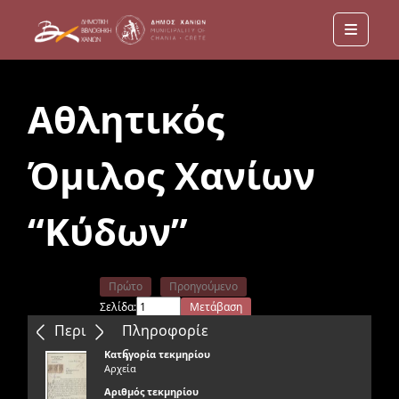
Menu
Αθλητικός
Όμιλος Χανίων
“Κύδων”
Πρώτο
Προηγούμενο
Σελίδα:
Μετάβαση
Επόμενο
Τελευταίο
Περιεχόμενα
Πληροφορίε
ς
Κατηγορία τεκμηρίου
Αρχεία
Αριθμός τεκμηρίου