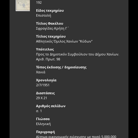
192
Είδος τεκμηρίου
Επιστολή
Τίτλος Φακέλου
Σφραγίδες-Κρήτη Γ΄
Τίτλος τεκμηρίου
Αθλητικός Όμιλος Χανίων "Κύδων"
Υπότιτλος
Προς το Δημοτικόν Συμβούλιον του Δήμου Χανίων.
Αριθ. Πρωτ. 98
Τόπος έκδοσης / δημοσίευσης
Χανιά
Χρονολογία
2/7/1951
Διαστάσεις
29 Χ 21
Αριθμός σελίδων
σ. 1
Γλώσσα
Ελληνική
Περιγραφή
Αίτημα οικονομικής ενίσχυσης με ποσό 5.000.000