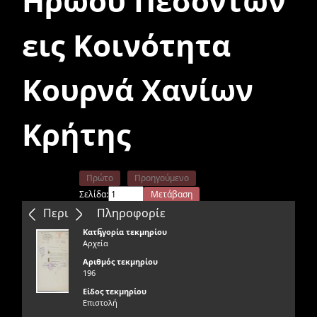
Ηρώου Πεσόντων
εις Κοινότητα
Κουρνά Χανίων
Κρήτης
Πρώτο
Προηγούμενο
Σελίδα:
Μετάβαση
Επόμενο
Τελευταίο
Περιεχόμενα
Πληροφορίε
ς
Κατηγορία τεκμηρίου
Αρχεία
Αριθμός τεκμηρίου
196
Είδος τεκμηρίου
Επιστολή