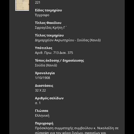
221
Είδος τεκμηρίου
Έγγραφο
Τίτλος Φακέλου
Σφραγίδες-Κρήτη Γ΄
Τίτλος τεκμηρίου
Δημαρχείον Ακρωτηρίου - Σούδας (Χανιά)
Υπότιτλος
Αριθ. Πρω. 713 Διεκ. 375
Τόπος έκδοσης / δημοσίευσης
Σούδα (Χανιά)
Χρονολογία
1/10/1908
Διαστάσεις
32 Χ 22
Αριθμός σελίδων
σ. 1
Γλώσσα
Ελληνική
Περιγραφή
Πρόσκληση συμμετοχής συμβούλου κ. Νικολαΐδη σε
σύσκεψη για τον φόρο ζυγίων, σφαγείων και