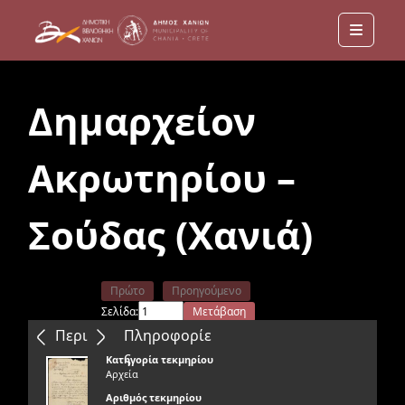
Menu
Δημαρχείον
Ακρωτηρίου –
Σούδας (Χανιά)
Πρώτο
Προηγούμενο
Σελίδα:
Μετάβαση
Επόμενο
Τελευταίο
Περιεχόμενα
Πληροφορίε
ς
Κατηγορία τεκμηρίου
Αρχεία
Αριθμός τεκμηρίου