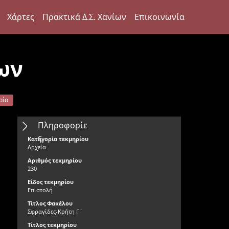
Χάρτες
Πρακτικά Δ.Σ. Χανίων
Επικοινωνία
ων
αίο
Πληροφορίε
ς
Κατηγορία τεκμηρίου
Αρχεία
Αριθμός τεκμηρίου
230
Είδος τεκμηρίου
Επιστολή
Τίτλος Φακέλου
Σφραγίδες-Κρήτη Γ΄
Τίτλος τεκμηρίου