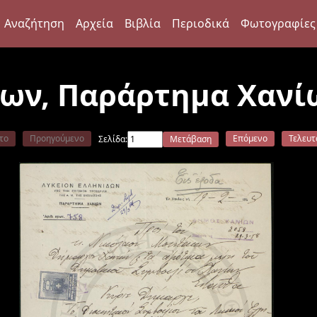
Αναζήτηση
Αρχεία
Βιβλία
Περιοδικά
Φωτογραφίες
δων, Παράρτημα Χανί
το
Προηγούμενο
Επόμενο
Τελευτ
Σελίδα:
Μετάβαση