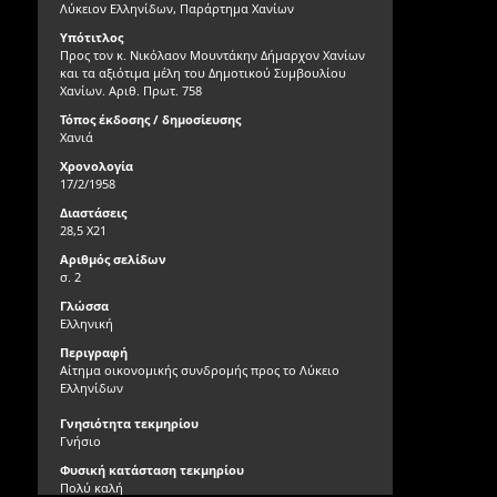
Λύκειον Ελληνίδων, Παράρτημα Χανίων
Υπότιτλος
Προς τον κ. Νικόλαον Μουντάκην Δήμαρχον Χανίων
και τα αξιότιμα μέλη του Δημοτικού Συμβουλίου
Χανίων. Αριθ. Πρωτ. 758
Τόπος έκδοσης / δημοσίευσης
Χανιά
Χρονολογία
17/2/1958
Διαστάσεις
28,5 Χ21
Αριθμός σελίδων
σ. 2
Γλώσσα
Ελληνική
Περιγραφή
Αίτημα οικονομικής συνδρομής προς το Λύκειο
Ελληνίδων
Γνησιότητα τεκμηρίου
Γνήσιο
Φυσική κατάσταση τεκμηρίου
Πολύ καλή