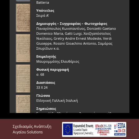
Batteria
Υπότιτλος
Σειρά Α'
Δημιουργός – Συγγραφέας – Φωτογράφος
Παναγόπουλος Κωνσταντίνος, Donizetti Gaetano
Domenico Maria, Gatti Luigi, Χατζηαπόστολος
Νικόλαος, Gretry Andre Ernest Modeste, Verdi
Giuseppe, Rossini Gioachino Antonio, Σαμάρας
Σπυρίδων κ.α.
Επιμελητής
Μαυρομμάτης Ελευθέριος
Φυσική περιγραφή
σ. 68
Διαστάσεις
33 Χ 24
Γλώσσα
Ελληνική Γαλλική Ιταλική
Σημειώσεις
Στην σελίδα 30 υπάρχουν ζωγραφιές και σχέδια με
μολύβι.
Σχεδιασμός Ανάπτυξη
Περιγραφή
Πεντάγραμμο τετράδιο με χειρόγραφες παρτιτούρες.
Αιγαίου Solutions
Τα έργα που περιλαμβάνονται είναι τα: “Girimeo