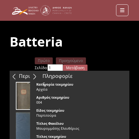
Menu
Batteria
Πρώτο
Προηγούμενο
Σελίδα:
Μετάβαση
Επόμενο
Τελευταίο
Περιεχόμενα
Πληροφορίε
ς
Κατηγορία τεκμηρίου
Αρχεία
Αριθμός τεκμηρίου
004
Είδος τεκμηρίου
Παρτιτούρα
Τίτλος Φακέλου
Μαυρομμάτης Ελευθέριος
Τίτλος τεκμηρίου