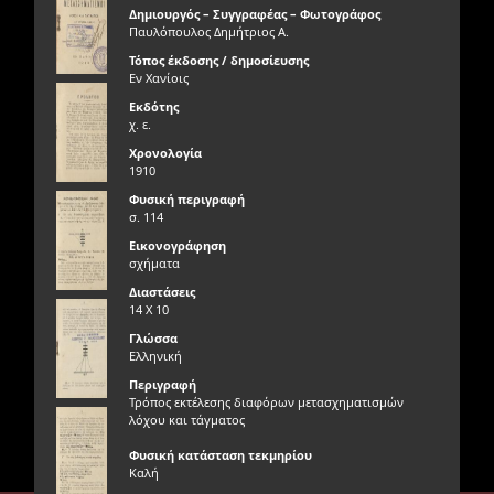
Δημιουργός – Συγγραφέας – Φωτογράφος
Παυλόπουλος Δημήτριος Α.
Τόπος έκδοσης / δημοσίευσης
Εν Χανίοις
Εκδότης
χ. ε.
Χρονολογία
1910
Φυσική περιγραφή
σ. 114
Εικονογράφηση
σχήματα
Διαστάσεις
14 Χ 10
Γλώσσα
Ελληνική
Περιγραφή
Τρόπος εκτέλεσης διαφόρων μετασχηματισμών
λόχου και τάγματος
Φυσική κατάσταση τεκμηρίου
Καλή