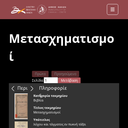
Menu
Μετασχηματισμο
ί
Πρώτο
Προηγούμενο
Σελίδα:
Μετάβαση
Επόμενο
Τελευταίο
Περιεχόμενα
Πληροφορίε
ς
Κατηγορία τεκμηρίου
Βιβλία
Τίτλος τεκμηρίου
Μετασχηματισμοί
Υπότιτλος
λόχου και τάγματος εν πυκνή τάξει